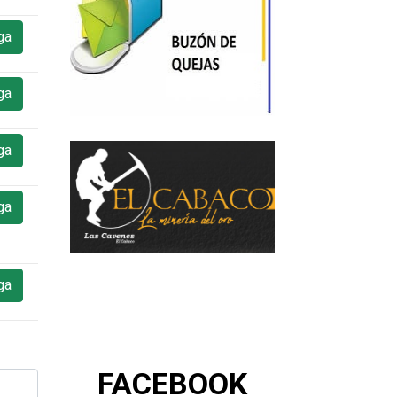
ga
ga
ga
ga
ga
FACEBOOK