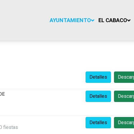
AYUNTAMIENTO
EL CABACO
Detalles
Descar
DE
Detalles
Descar
Detalles
Descar
 fiestas