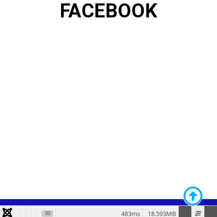
FACEBOOK
483ms
18.593MB
30